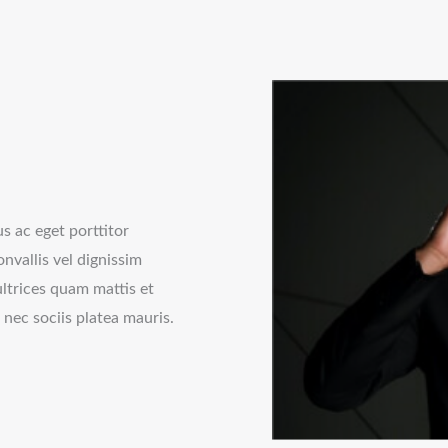
s ac eget porttitor
nvallis vel dignissim
ultrices quam mattis et
nec sociis platea mauris.