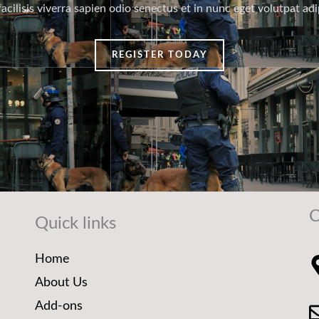
acilisis viverra sapien odio senectus et in nunc eget volutpat adi
REGISTER TODAY
C
Quick links
Home
About Us
Add-ons